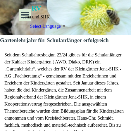
Direkt zum Seiteninhalt
RV
Menü überspringen
Jena und SHK
Select Language
▼
Gartenlehrjahr für Schulanfänger erfolgreich
Seit dem Schuljahresbeginn 23/24 gibt es für die Schulanfänger
der Kahlaer Kindergärten ( AWO, Diako, DRK) ein
„Gartenlehrjahr“, welches der RV der Kleingärtner Jena-SHK -
AG „Fachberatung“ - gemeinsam mit den Erzieherinnen und
Erziehern der Kindergärten gestaltet. Seit Januar dieses Jahres,
haben die drei Kindergärten, die Zusammenarbeit mit dem
Regionalverband der Kleingärtner Jena-SHK, in einem
Kooperationsvertrag festgeschrieben. Die ausgewählten
Themenbereiche wurden dem Bildungsplan für die Kindergärten
entnommen und vom Kreisfachberater, Hans-Chr. Schmidt,
fachlich, methodisch und materiell-technisch aufbereitet. Bis zu